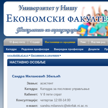
О факултету
Студије
Наставници и сарадници
Упис
Научни рад
Катедре
Редовни професори
Ванредни професори
Доценти
Пр
www.eknfak.ni.ac.rs
Наставници и сарадници
НАСТАВНО ОСОБЉЕ
Сандра Милановић Збиљић
Звање:
асистент
Катедра:
Катедра за пословно управљање
Кабинет:
V 8 пети спрат
Консултације:
четвртак 12:00-14:00
е-маил:
sandra.milanovic@eknfak.ni.ac.rs