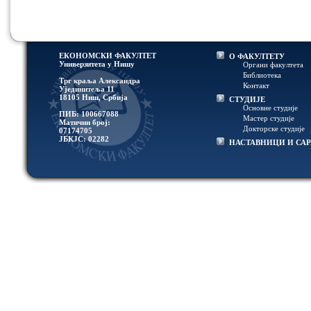
ЕКОНОМСКИ ФАКУЛТЕТ
О ФАКУЛТЕТУ
Универзитетa у Нишу
Органи факултета
Библиотека
Трг краља Александра
Контакт
Ујединитеља 11
18105 Ниш, Србија
СТУДИЈЕ
Основне студије
ПИБ: 100667088
Мастер студије
Матични број:
Докторске студије
07174705
ЈБКЈС: 02282
НАСТАВНИЦИ И СА