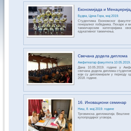
Економијада и Менаџерија
Будва, Црна Гора, мај 2019.
Студентима Економског факулте
генералног победника. Пехаре и м
такмичарским категоријама ово
едукативног такмичења.
Свечана додела диплома
Амфитеатар факултета 10.05.2019.
Дана 10.05.2019. године у Амф
свечана додела диплома студенти
који су дипломирали у периоду од
2018. године.
16. Иновациони семинар
Ниш, 8. мај 2019. године
Трговинска дипломатија: Вештине
купопродајног уговора.