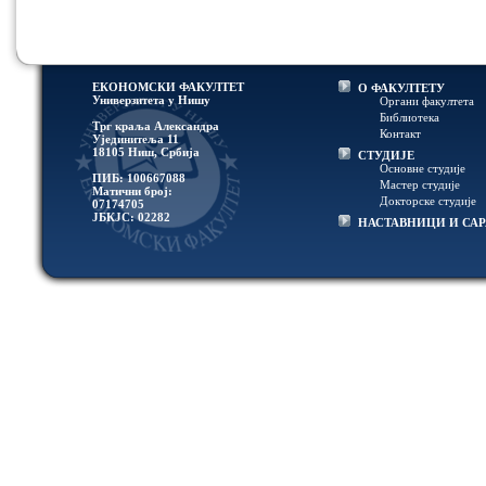
ЕКОНОМСКИ ФАКУЛТЕТ
О ФАКУЛТЕТУ
Универзитетa у Нишу
Органи факултета
Библиотека
Трг краља Александра
Контакт
Ујединитеља 11
18105 Ниш, Србија
СТУДИЈЕ
Основне студије
ПИБ: 100667088
Мастер студије
Матични број:
Докторске студије
07174705
ЈБКЈС: 02282
НАСТАВНИЦИ И СА