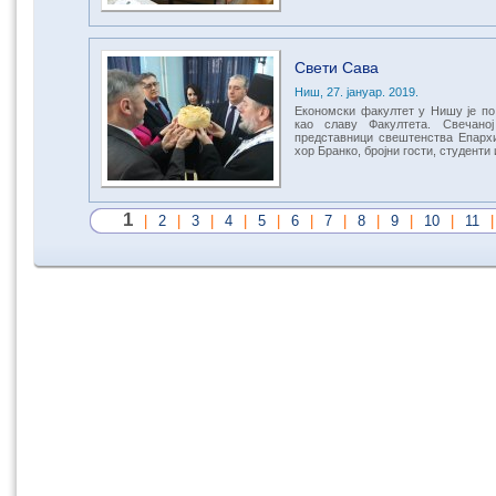
Свети Сава
Ниш, 27. јануар. 2019.
Економски факултет у Нишу је по
као славу Факултета. Свечаној
представници свештенства Епархи
хор Бранко, бројни гости, студенти
1
|
2
|
3
|
4
|
5
|
6
|
7
|
8
|
9
|
10
|
11
|