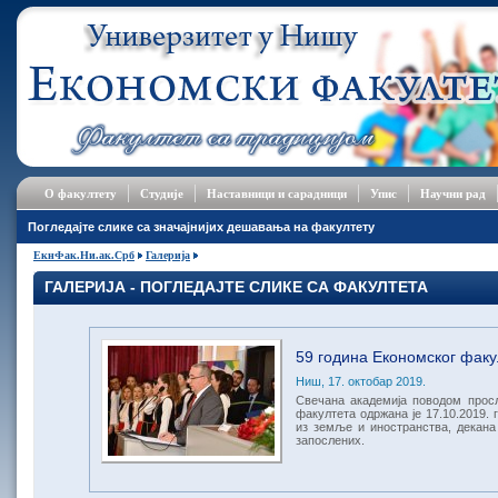
О факултету
Студије
Наставници и сарадници
Упис
Научни рад
Погледајте слике са значајнијих дешавања на факултету
ЕкнФак.Ни.ак.Срб
Галерија
ГАЛЕРИЈА - ПОГЛЕДАЈТЕ СЛИКЕ СА ФАКУЛТЕТА
59 година Економског факу
Ниш, 17. октобар 2019.
Свечана академија поводом прос
факултета одржана је 17.10.2019. г
из земље и иностранства, декана
запослених.