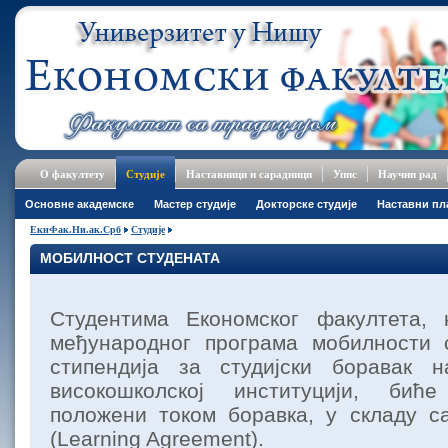
О факултету
Студије
Наставници и сарадници
Упис
Научни рад
Основне академске
Мастер студије
Докторске студије
Наставни пл
ЕкнФак.Ни.ак.Срб
Студије
МОБИЛНОСТ СТУДЕНАТА
Студентима Економског факултета, 
међународног програма мобилности 
стипендија за студијски боравак н
високошколској институцији, бић
положени током боравка, у складу с
(Learning Agreement).