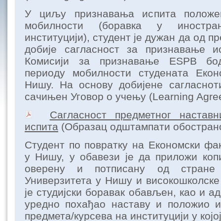
У циљу признавања испита положе
мобилности (боравка у иностран
институцији), студент је дужан да од п
добије сагласност за признавање и
Комисији за признавање ESPB бо
периоду мобилности студената Екон
Нишу. На основу добијене сагласнот
сачињен Уговор о учењу (Learning Agre
Сагласност предметног настав
испита
(Образац одштампати обостран
Студент по повратку на Економски фак
у Нишу, у обавези је да приложи коп
оверену и потписану од стране
Универзитета у Нишу и високошколске 
је студијски боравак обављен, као и ад
уредно похађао наставу и положио и
предмета/курсева на институцији у којој