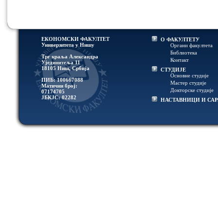
ЕКОНОМСКИ ФАКУЛТЕТ
О ФАКУЛТЕТУ
Универзитетa у Нишу
Органи факултета
Библиотека
Трг краља Александра
Контакт
Ујединитеља 11
18105 Ниш, Србија
СТУДИЈЕ
Основне студије
ПИБ: 100667088
Мастер студије
Матични број:
Докторске студије
07174705
ЈБКЈС: 02282
НАСТАВНИЦИ И СА