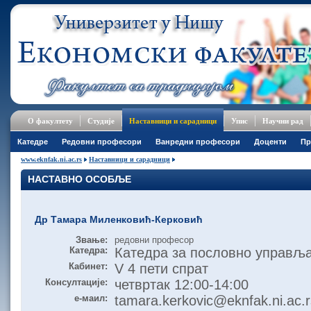
О факултету
Студије
Наставници и сарадници
Упис
Научни рад
Катедре
Редовни професори
Ванредни професори
Доценти
Пр
www.eknfak.ni.ac.rs
Наставници и сарадници
НАСТАВНО ОСОБЉЕ
Др Тамара Миленковић-Керковић
Звање:
редовни професор
Катедра:
Катедра за пословно управљ
Кабинет:
V 4 пети спрат
Консултације:
четвртак 12:00-14:00
е-маил:
tamara.kerkovic@eknfak.ni.ac.r