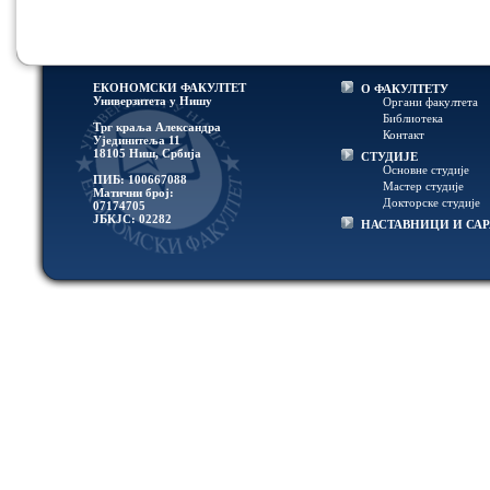
ЕКОНОМСКИ ФАКУЛТЕТ
О ФАКУЛТЕТУ
Универзитетa у Нишу
Органи факултета
Библиотека
Трг краља Александра
Контакт
Ујединитеља 11
18105 Ниш, Србија
СТУДИЈЕ
Основне студије
ПИБ: 100667088
Мастер студије
Матични број:
Докторске студије
07174705
ЈБКЈС: 02282
НАСТАВНИЦИ И СА