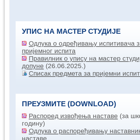
УПИС НА МАСТЕР СТУДИЈЕ
Одлука о одређивању испитивача 
пријемног испита
Правилник о упису на мастер студиј
допуне
(26.06.2025.)
Списак предмета за пријемни испит
ПРЕУЗМИТЕ (DOWNLOAD)
Распоред извођења наставе
(за шк
годину)
Одлука о распоређивању наставни
наставе