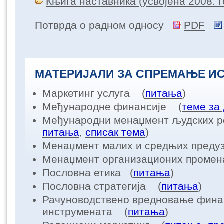
Књига наставника (усвојенa 2008. 
Потврда о радном односу
PDF
МАТЕРИЈАЛИ ЗА СПРЕМАЊЕ И
Маркетинг услуга (
питања
)
Међународне финансије (
теме за 
Међународни менаџмент људских 
питања
,
списак тема
)
Менаџмент малих и средњих преду
Менаџмент организационих проме
Пословнa етика (
питања
)
Пословна стратегија (
питања
)
Рачуноводствено вредновање фина
инструмената (
питања
)