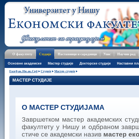
О факултету
Студије
Наставници и сарадници
Упис
Научни рад
Основне академске
Мастер студије
Докторске студије
Наставни пл
ЕкнФак.Ни.ак.Срб
Студије
Мастер студије
МАСТЕР СТУДИЈЕ
О МАСТЕР СТУДИЈАМА
Завршетком мастер академских студ
факултету у Нишу и одбраном заврш
стиче се академски назив
мастер ек