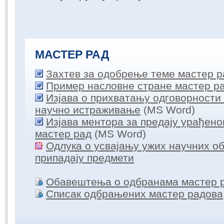
МАСТЕР РАД
Захтев за одобрење теме мастер р
Пример насловне стране мастер р
Изјава о прихватању одговорности
научно истраживање
(MS Word)
Изјава ментора за предају урађено
мастер рад
(MS Word)
Одлука о усвајању ужих научних об
припадају предмети
Обавештења о одбранама мастер 
Списак одбрањених мастер радова