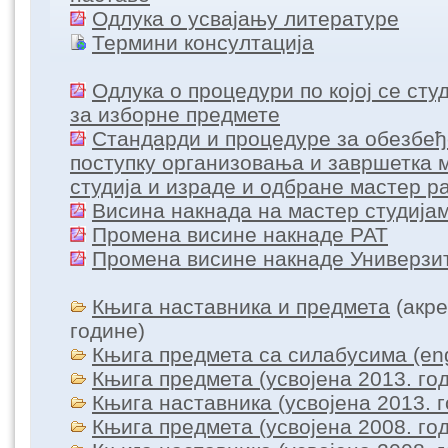
Одлука о усвајању литературе
Термини консултација
Одлука о процедури по којој се ст
за изборне предмете
Стандарди и процедуре за обезбеђ
поступку организовања и завршетка 
студија и израде и одбране мастер р
Висина накнада на мастер студија
Промена висине накнаде РАТ
Промена висине накнаде Универзи
Књига наставника и предмета
(акре
године)
Књига предмета са силабусима (engl
Књига предмета (усвојенa 2013. го
Књига наставника (усвојенa 2013. 
Књига предмета (усвојенa 2008. го