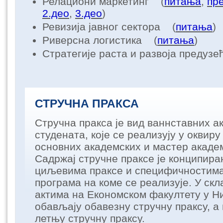
Релациони маркетинг (
питања
,
пр
2.део
,
3.део
)
Ревизија јавног сектора (
питања
)
Риверсна логистика (
питања
)
Стратегије раста и развоја предуз
СТРУЧНА ПРАКСА
Стручна пракса је вид ваннставних а
студената, којe се реализују у оквир
основних академских и мастер академ
Садржај стручне праксе је конципиран
циљевима праксе и специфичностима 
програма на коме се реализује. У ск
актима на Економском факултету у Н
обављају обавезну стручну праксу, а
летњу стручну праксу.