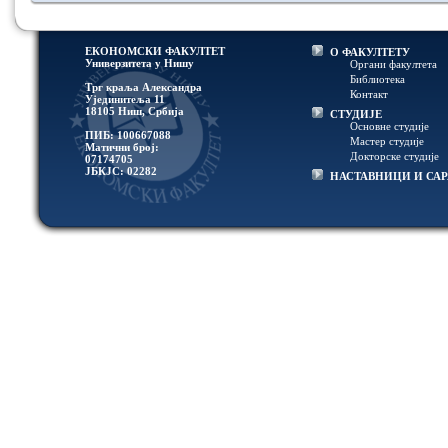
ЕКОНОМСКИ ФАКУЛТЕТ
О ФАКУЛТЕТУ
Универзитетa у Нишу
Органи факултета
Библиотека
Трг краља Александра
Контакт
Ујединитеља 11
18105 Ниш, Србија
СТУДИЈЕ
Основне студије
ПИБ: 100667088
Мастер студије
Матични број:
Докторске студије
07174705
ЈБКЈС: 02282
НАСТАВНИЦИ И СА